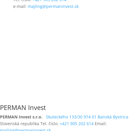
e-mail:
majling@permaninvest.sk
Vstup do sídla PERMAN invest s.r.o. na Skuteckého
ulici v Banskej Bystrici.
PERMAN Invest
PERMAN Invest s.r.o.
Skuteckého 133/30
974 01 Banská Bystrica
Slovenská republika Tel. číslo:
+421 905 202 614
Email:
majling@permaninvest.sk