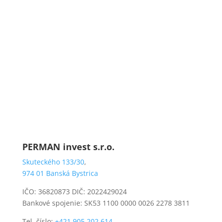
Kontaktovať emailom
PERMAN invest s.r.o.
Skuteckého 133/30
,
974 01 Banská Bystrica
IČO: 36820873 DIČ: 2022429024
Bankové spojenie: SK53 1100 0000 0026 2278 3811
Tel. číslo:
+421 905 202 614